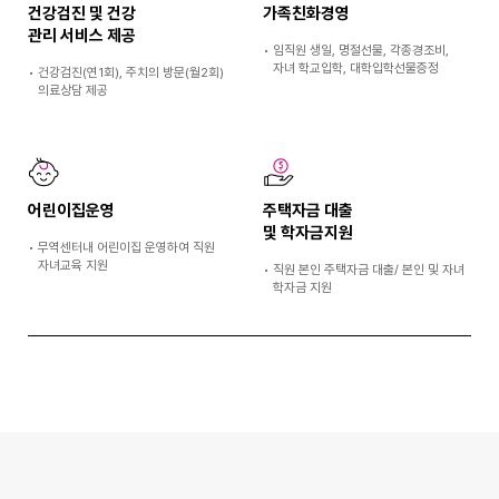
건강검진 및 건강
가족친화경영
관리 서비스 제공
•
임직원 생일, 명절선물, 각종경조비,
자녀 학교입학, 대학입학선물증정
•
건강검진(연1회), 주치의 방문(월2회)
의료상담 제공
어린이집운영
주택자금 대출
및 학자금지원
•
무역센터내 어린이집 운영하여 직원
자녀교육 지원
•
직원 본인 주택자금 대출/ 본인 및 자녀
학자금 지원