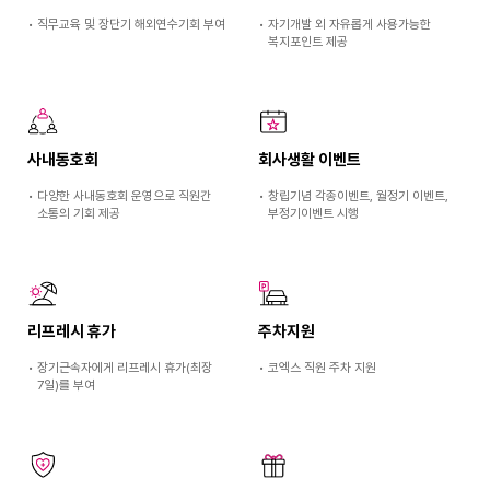
•
직무교육 및 장단기 해외연수기회 부여
•
자기개발 외 자유롭게 사용가능한
복지포인트 제공
사내동호회
회사생활 이벤트
•
다양한 사내동호회 운영으로 직원간
•
창립기념 각종이벤트, 월정기 이벤트,
소통의 기회 제공
부정기이벤트 시행
리프레시 휴가
주차지원
•
장기근속자에게 리프레시 휴가(최장
•
코엑스 직원 주차 지원
7일)를 부여