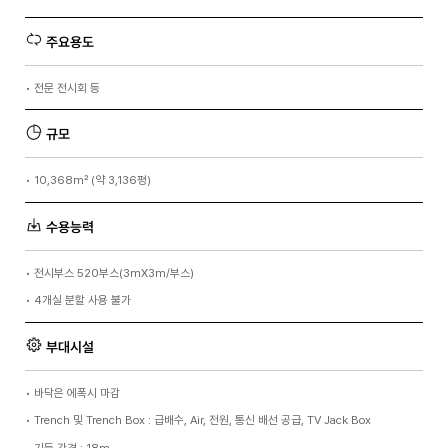
주요용도
•
전문 전시회 등
규모
•
10,368m² (약 3,136평)
수용능력
•
전시부스 520부스(3mX3m/부스)
•
4개실 분할 사용 불가
부대시설
•
바닥은 에폭시 마감
•
Trench 및 Trench Box : 급배수, Air, 전원, 통신 배선 공급, TV Jack Box