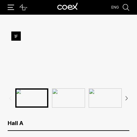
ENG
추천검색어
#주최 전시회
#전시장 임대
#회의실 임대
#주차
1F
Hall A