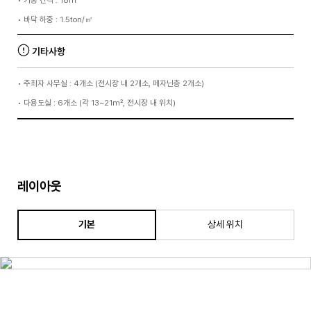
•
기둥 간격 : 18m
•
바닥 하중 : 1.5ton/㎡
기타사항
•
주최자 사무실 : 4개소 (전시장 내 2개소, 메자닌층 2개소)
•
다용도실 : 6개소 (각 13~21m², 전시장 내 위치)
레이아웃
기본
상세 위치