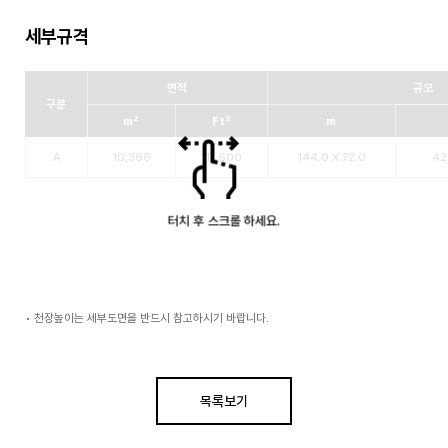
세부규격
면적
규모
구분
m²
Ft²
m
A
10,368
111,600
144.0 X 72.0
42
•
천장높이는 세부도면을 반드시 참고하시기 바랍니다.
목록보기