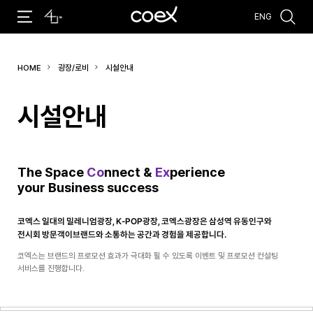
ENG
추천검색어
HOME
광장/로비
시설안내
#주최 전시회
#전시장 임대
#회의실 임대
#주차
시설안내
The Space
Co
nnect &
Ex
perience
your Business success
코엑스 일대의 밀레니엄광장, K-POP광장, 코엑스광장은 삼성역 유동인구와
전시회 방문객이브랜드와 소통하는 공간과 경험을 제공합니다.
코엑스는 브랜드의 프로모션 효과가 극대화 될 수 있도록 이벤트 및 프로모션 컨설팅
서비스를 진행합니다.