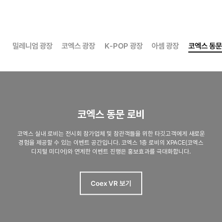
밀레니엄 광장
코엑스 광장
K-POP 광장
아셈 광장
코엑스 동문
코엑스 동문 로비
코엑스 실내 로비는 전시회 참가업체 및 참관객들을 위한 타깃고객에게
새로운
경험을 제공할 수 있는 이벤트 공간입니다.
코엑스 1층 로비의 XPACE(코엑스
디지털 미디어)와 연계한 이벤트 진행은 홍보효과를 극대화합니다.
Coex VR 보기